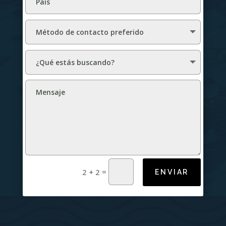
=
2 + 2
ENVIAR