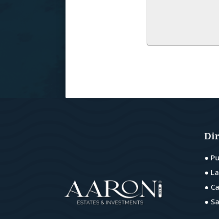
Di
● P
● L
● C
● S