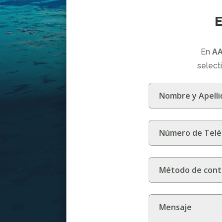
E
En
A
select