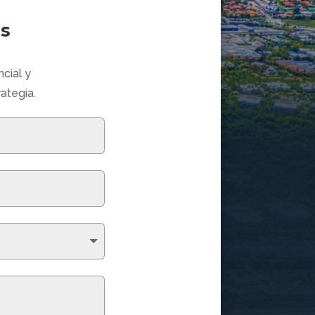
es
cial y
ategia.