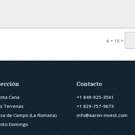
=
6 + 15
rección
Contacto
unta Cana
+1 849-925-3561
as Terrenas
+1 829-757-9673
asa de Campo (La Romana)
info@aaron-invest.com
anto Domingo