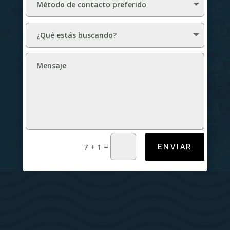
=
7 + 1
ENVIAR